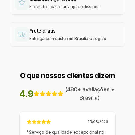
Flores frescas e arranjo profissional
Frete grátis
Entrega sem custo em Brasília e região
O que nossos clientes dizem
(
480
+ avaliações •
4.9
Brasília
)
/2026
05/08/2026
a! A
"
Serviço de qualidade excepcional no
"
Pro