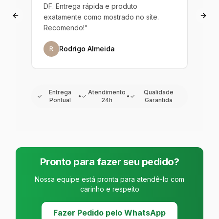
io
DF. Entrega rápida e produto
Bras
rinho
exatamente como mostrado no site.
que 
Previous slide
Next
Recomendo!
"
muit
Rodrigo Almeida
R
P
Entrega
Atendimento
Qualidade
✓
•
✓
•
✓
Pontual
24h
Garantida
Pronto para fazer seu pedido?
Nossa equipe está pronta para atendê-lo com
carinho e respeito
Fazer Pedido pelo WhatsApp