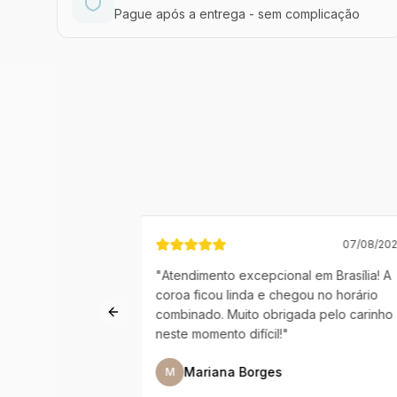
Pague após a entrega - sem complicação
07/08/2026
06/08/
l em Brasília! A
"
Serviço de qualidade excepcional no
gou no horário
DF. Entrega rápida e produto exatame
ada pelo carinho
como mostrado no site. Recomendo!
"
Previous slide
Rodrigo Almeida
R