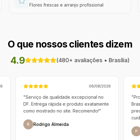
Flores frescas e arranjo profissional
O que nossos clientes dizem
4.9
(
480
+ avaliações •
Brasília
)
2026
05/08/2026
"
Profissionais muito atenciosos em
"
E
nte
Brasília. Entenderam perfeitamente o que
C
precisávamos e entregaram com muito
m
cuidado. Nota 10!
"
pr
Patrícia Ferreira
P