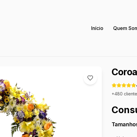
Início
Quem So
Coroa
+
480
cliente
Consu
Tamanhos