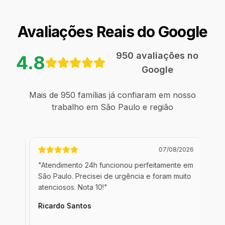
Avaliações Reais do Google
950
avaliações no
4.8
Google
Mais de
950
famílias já confiaram em nosso
trabalho em
São Paulo e região
/2026
07/08/2026
u
"
Atendimento 24h funcionou perfeitamente em
"
Fl
ato.
São Paulo. Precisei de urgência e foram muito
pon
atenciosos. Nota 10!
"
seg
Ricardo Santos
Pat