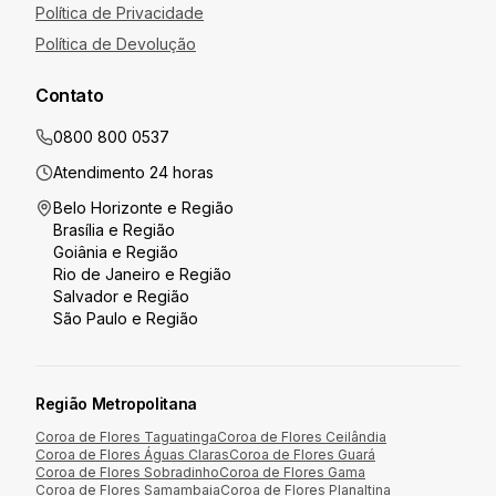
Política de Privacidade
Política de Devolução
Contato
0800 800 0537
Atendimento 24 horas
Belo Horizonte
e Região
Brasília
e Região
Goiânia
e Região
Rio de Janeiro
e Região
Salvador
e Região
São Paulo
e Região
Região Metropolitana
Coroa de Flores
Taguatinga
Coroa de Flores
Ceilândia
Coroa de Flores
Águas Claras
Coroa de Flores
Guará
Coroa de Flores
Sobradinho
Coroa de Flores
Gama
Coroa de Flores
Samambaia
Coroa de Flores
Planaltina