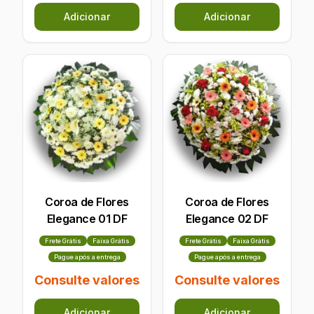
Adicionar
Adicionar
Coroa de Flores
Coroa de Flores
Elegance 01 DF
Elegance 02 DF
Frete Grátis
Faixa Grátis
Frete Grátis
Faixa Grátis
Pague após a entrega
Pague após a entrega
Consulte valores
Consulte valores
Adicionar
Adicionar