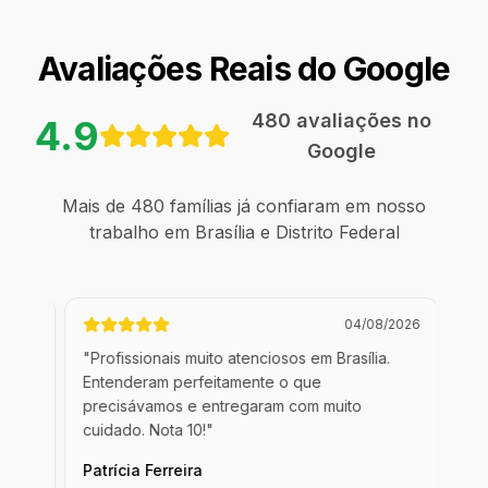
Avaliações Reais do Google
480
avaliações no
4.9
Google
Mais de
480
famílias já confiaram em nosso
trabalho em
Brasília e Distrito Federal
/2026
04/08/2026
.
"
Profissionais muito atenciosos em Brasília.
"
Ex
mo
Entenderam perfeitamente o que
Co
precisávamos e entregaram com muito
mad
cuidado. Nota 10!
"
Ed
Patrícia Ferreira