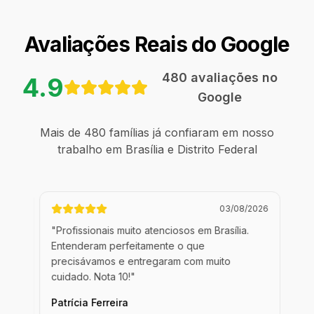
Avaliações Reais do Google
480
avaliações no
4.9
Google
Mais de
480
famílias já confiaram em nosso
trabalho em
Brasília e Distrito Federal
/2026
03/08/2026
.
"
Profissionais muito atenciosos em Brasília.
"
Ex
mo
Entenderam perfeitamente o que
Con
precisávamos e entregaram com muito
mad
cuidado. Nota 10!
"
Ed
Patrícia Ferreira