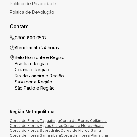
Política de Privacidade
Política de Devolução
Contato
0800 800 0537
Atendimento 24 horas
Belo Horizonte
e Região
Brasília
e Região
Goiânia
e Região
Rio de Janeiro
e Região
Salvador
e Região
São Paulo
e Região
Região Metropolitana
Coroa de Flores
Taguatinga
Coroa de Flores
Ceilândia
Coroa de Flores
Águas Claras
Coroa de Flores
Guará
Coroa de Flores
Sobradinho
Coroa de Flores
Gama
Coroa de Flores
Samambaia
Coroa de Flores
Planaltina