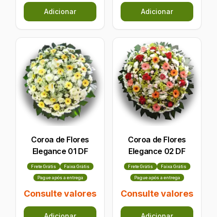
Adicionar
Adicionar
Coroa de Flores
Coroa de Flores
Elegance 01 DF
Elegance 02 DF
Frete Grátis
Faixa Grátis
Frete Grátis
Faixa Grátis
Pague após a entrega
Pague após a entrega
Consulte valores
Consulte valores
Adicionar
Adicionar